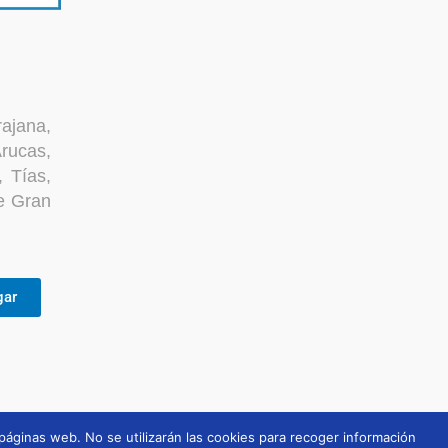
ajana,
rucas,
, Tías,
e Gran
gar
 páginas web. No se utilizarán las cookies para recoger información