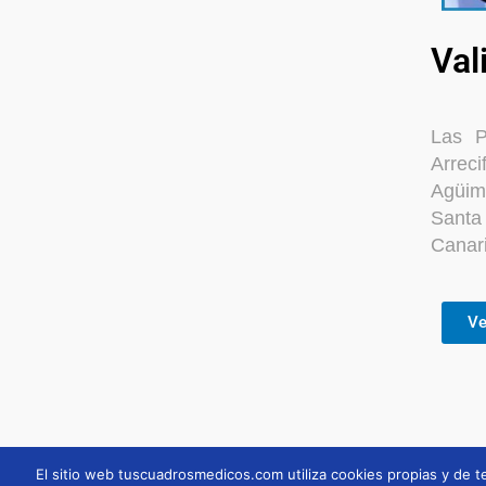
Val
Las P
Arrec
Agüime
Santa
Canar
Ve
El sitio web tuscuadrosmedicos.com utiliza cookies propias y de te