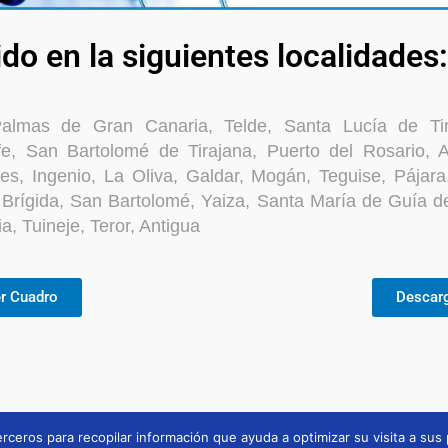
ido en la siguientes localidades:
almas de Gran Canaria, Telde, Santa Lucía de Tir
ife, San Bartolomé de Tirajana, Puerto del Rosario, A
s, Ingenio, La Oliva, Galdar, Mogán, Teguise, Pájara
 Brígida, San Bartolomé, Yaiza, Santa María de Guía d
ia, Tuineje, Teror, Antigua
r Cuadro
Descar
rceros para recopilar información que ayuda a optimizar su visita a sus