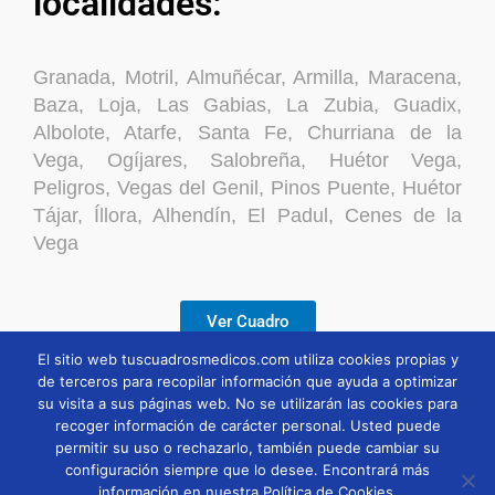
localidades:
Granada, Motril, Almuñécar, Armilla, Maracena,
Baza, Loja, Las Gabias, La Zubia, Guadix,
Albolote, Atarfe, Santa Fe, Churriana de la
Vega, Ogíjares, Salobreña, Huétor Vega,
Peligros, Vegas del Genil, Pinos Puente, Huétor
Tájar, Íllora, Alhendín, El Padul, Cenes de la
Vega
Ver Cuadro
El sitio web tuscuadrosmedicos.com utiliza cookies propias y
de terceros para recopilar información que ayuda a optimizar
Descargar
su visita a sus páginas web. No se utilizarán las cookies para
recoger información de carácter personal. Usted puede
permitir su uso o rechazarlo, también puede cambiar su
configuración siempre que lo desee. Encontrará más
información en nuestra Política de Cookies.