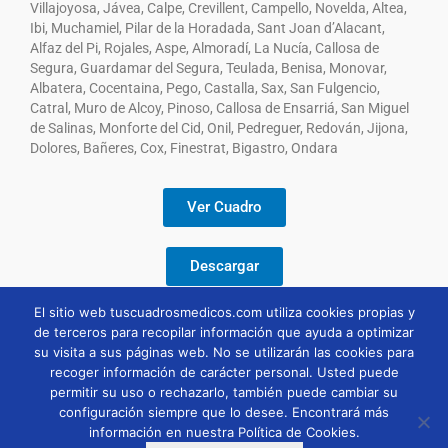
Villajoyosa, Jávea, Calpe, Crevillent, Campello, Novelda, Altea,
Ibi, Muchamiel, Pilar de la Horadada, Sant Joan d’Alacant,
Alfaz del Pi, Rojales, Aspe, Almoradí, La Nucía, Callosa de
Segura, Guardamar del Segura, Teulada, Benisa, Monovar,
Albatera, Cocentaina, Pego, Castalla, Sax, San Fulgencio,
Catral, Muro de Alcoy, Pinoso, Callosa de Ensarriá, San Miguel
de Salinas, Monforte del Cid, Onil, Pedreguer, Redován, Jijona,
Dolores, Bañeres, Cox, Finestrat, Bigastro, Ondara
Ver Cuadro
Descargar
El sitio web tuscuadrosmedicos.com utiliza cookies propias y
de terceros para recopilar información que ayuda a optimizar
su visita a sus páginas web. No se utilizarán las cookies para
recoger información de carácter personal. Usted puede
permitir su uso o rechazarlo, también puede cambiar su
configuración siempre que lo desee. Encontrará más
información en nuestra Política de Cookies.