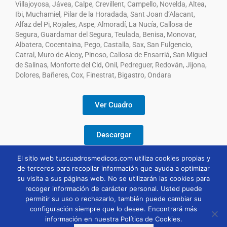
Villajoyosa, Jávea, Calpe, Crevillent, Campello, Novelda, Altea,
Ibi, Muchamiel, Pilar de la Horadada, Sant Joan d’Alacant,
Alfaz del Pi, Rojales, Aspe, Almoradí, La Nucía, Callosa de
Segura, Guardamar del Segura, Teulada, Benisa, Monovar,
Albatera, Cocentaina, Pego, Castalla, Sax, San Fulgencio,
Catral, Muro de Alcoy, Pinoso, Callosa de Ensarriá, San Miguel
de Salinas, Monforte del Cid, Onil, Pedreguer, Redován, Jijona,
Dolores, Bañeres, Cox, Finestrat, Bigastro, Ondara
Ver Cuadro
Descargar
El sitio web tuscuadrosmedicos.com utiliza cookies propias y
de terceros para recopilar información que ayuda a optimizar
su visita a sus páginas web. No se utilizarán las cookies para
recoger información de carácter personal. Usted puede
permitir su uso o rechazarlo, también puede cambiar su
configuración siempre que lo desee. Encontrará más
información en nuestra Política de Cookies.