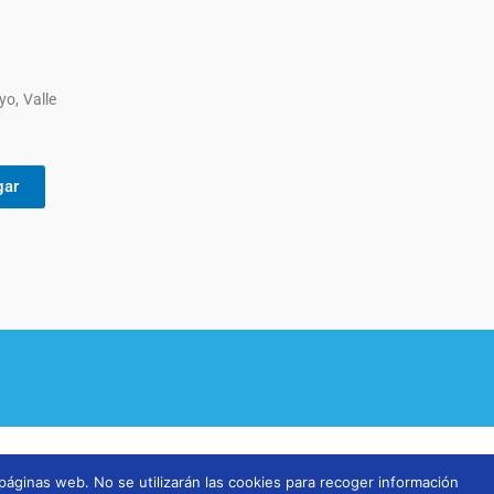
yo, Valle
gar
 páginas web. No se utilizarán las cookies para recoger información