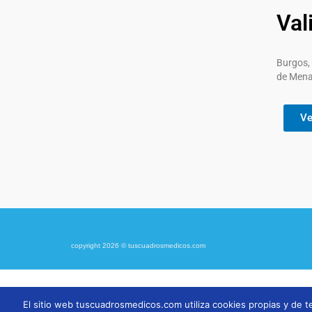
Val
Burgos, 
de Mena
Ve
copyright 2026 © tuscuadrosmedicos.com
El sitio web tuscuadrosmedicos.com utiliza cookies propias y de te