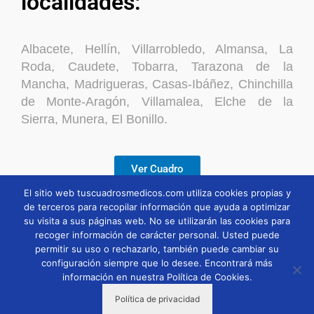
localidades:
Albacete, Hellín, Villarrobledo, Almansa, La
Roda, Caudete, Tobarra, Tarazona de la
Mancha, Madrigueras, Casas-Ibáñez, Chinchilla
de Monte-Aragón, Villamalea, Elche de la
Sierra, Munera, El Bonillo.
Ver Cuadro
El sitio web tuscuadrosmedicos.com utiliza cookies propias y
de terceros para recopilar información que ayuda a optimizar
Descargar
su visita a sus páginas web. No se utilizarán las cookies para
recoger información de carácter personal. Usted puede
permitir su uso o rechazarlo, también puede cambiar su
configuración siempre que lo desee. Encontrará más
información en nuestra Política de Cookies.
Política de privacidad