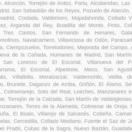
, Alcorcón, Torrejón de Ardoz, Parla, Alcobendas, La
rid, San Sebastián de los Reyes, Pozuelo de Alarcón,
madrid, Coslada, Valdemoro, Majadahonda, Collado Vil
uez, Arganda del Rey, Boadilla del Monte, Pinto, Co
, Tres Cantos, San Fernando de Henares, Gala
molinos, Navalcarnero, Villaviciosa de Odón, Paracue
a, Ciempozuelos, Torrelodones, Mejorada del Campo, A
nueva de la Cañada, Humanes de Madrid, San Martín
 San Lorenzo de El Escorial, Villanueva del Par
rrama, El Escorial, Alpedrete, Meco, San Agust
lix, Villalbilla, Moralzarzal, Valdemorillo, Velilla 
o, Brunete, Daganzo de Arriba, Griñón, El Álamo, Sev
, Colmenarejo, Soto del Real, Loeches, Manzanares el
ar, Torrejón de la Calzada, San Martín de Valdeiglesia
nzanares, Torres de la Alameda, Colmenar de Oreja, 
juña, El Boalo, Villarejo de Salvanés, Cobeña, Cama
elas, Cercedilla, Collado Mediano, Fuente el Saz de 
 del Prado, Cubas de la Sagra, Nuevo Baztán, Guadalix