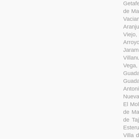
Getafe
de Mad
Vacia
Aranj
Viejo
Arroyo
Jaram
Villa
Vega,
Guada
Guada
Antoni
Nueva
El Mol
de Ma
de Ta
Esteru
Villa