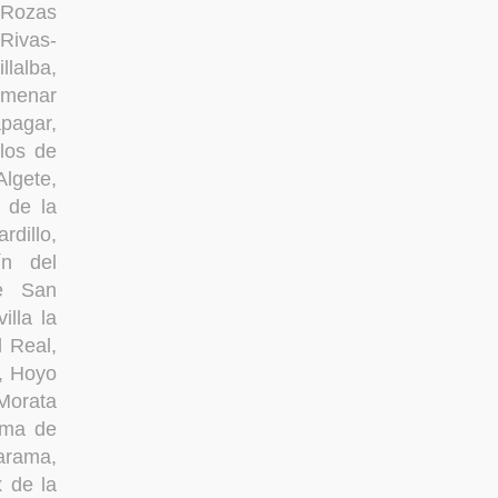
s Rozas
 Rivas-
lalba,
lmenar
pagar,
llos de
lgete,
 de la
dillo,
ín del
de San
illa la
 Real,
s, Hoyo
Morata
rma de
Jarama,
 de la