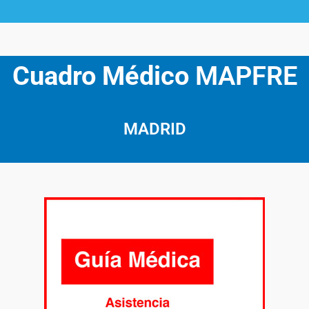
Cuadro Médico
MAPFRE
MADRID