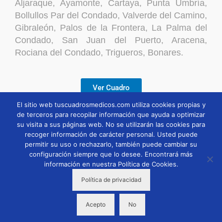
Aljaraque, Ayamonte, Cartaya, Punta Umbría,
Bollullos Par del Condado, Valverde del Camino,
Gibraleón, Palos de la Frontera, La Palma del
Condado, San Juan del Puerto, Aracena,
Rociana del Condado, Trigueros, Bonares.
Ver Cuadro
El sitio web tuscuadrosmedicos.com utiliza cookies propias y
de terceros para recopilar información que ayuda a optimizar
Descargar
su visita a sus páginas web. No se utilizarán las cookies para
recoger información de carácter personal. Usted puede
permitir su uso o rechazarlo, también puede cambiar su
configuración siempre que lo desee. Encontrará más
información en nuestra Política de Cookies.
Política de privacidad
Acepto
No
copyright 2026 © tuscuadrosmedicos.com