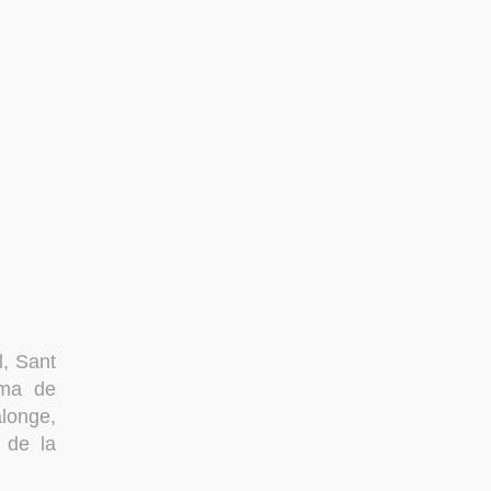
l, Sant
oma de
alonge,
 de la