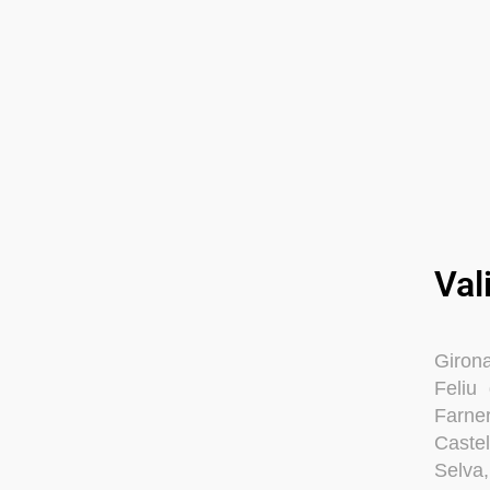
Val
Girona
Feliu
Farner
Caste
Selva