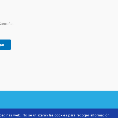
 Santoña,
gar
 páginas web. No se utilizarán las cookies para recoger información