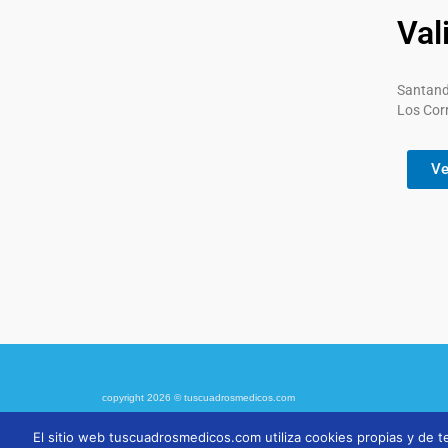
Val
Santande
Los Corr
Ve
copyright 2026 © tuscuadrosmedicos.com
El sitio web tuscuadrosmedicos.com utiliza cookies propias y de te