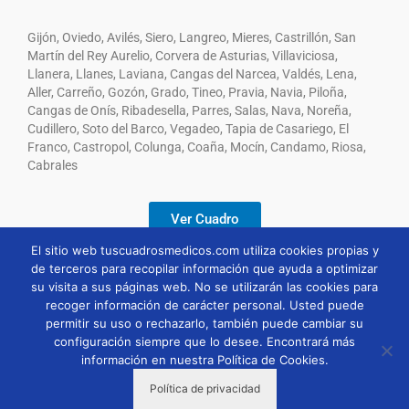
Gijón, Oviedo, Avilés, Siero, Langreo, Mieres, Castrillón, San
Martín del Rey Aurelio, Corvera de Asturias, Villaviciosa,
Llanera, Llanes, Laviana, Cangas del Narcea, Valdés, Lena,
Aller, Carreño, Gozón, Grado, Tineo, Pravia, Navia, Piloña,
Cangas de Onís, Ribadesella, Parres, Salas, Nava, Noreña,
Cudillero, Soto del Barco, Vegadeo, Tapia de Casariego, El
Franco, Castropol, Colunga, Coaña, Mocín, Candamo, Riosa,
Cabrales
Ver Cuadro
El sitio web tuscuadrosmedicos.com utiliza cookies propias y
de terceros para recopilar información que ayuda a optimizar
Descargar
su visita a sus páginas web. No se utilizarán las cookies para
recoger información de carácter personal. Usted puede
permitir su uso o rechazarlo, también puede cambiar su
configuración siempre que lo desee. Encontrará más
información en nuestra Política de Cookies.
Política de privacidad