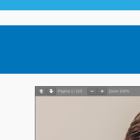
Página
1
/
110
Zoom
100%