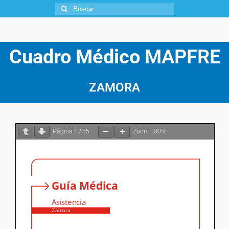
Cuadro Médico
MAPFRE
ZAMORA
Página
1
/
55
Zoom
100%