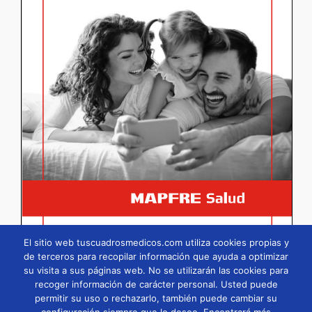
El sitio web tuscuadrosmedicos.com utiliza cookies propias y
de terceros para recopilar información que ayuda a optimizar
su visita a sus páginas web. No se utilizarán las cookies para
Página
1
/
55
Zoom
100%
recoger información de carácter personal. Usted puede
permitir su uso o rechazarlo, también puede cambiar su