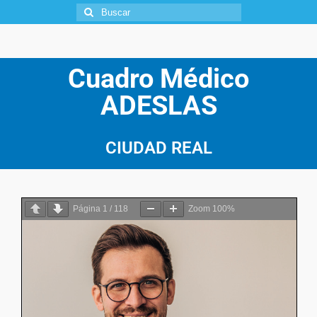
Cuadro Médico
ADESLAS
CIUDAD REAL
Página
1
/
118
Zoom
100%