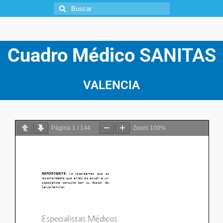
Cuadro Médico
SANITAS
VALENCIA
Página
1
/
144
Zoom
100%