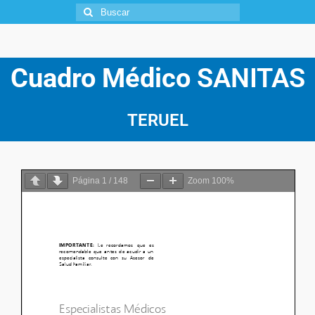
Cuadro Médico
SANITAS
TERUEL
Página
1
/
148
Zoom
100%