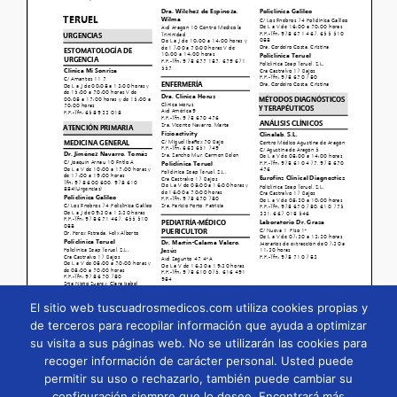
El sitio web tuscuadrosmedicos.com utiliza cookies propias y
de terceros para recopilar información que ayuda a optimizar
su visita a sus páginas web. No se utilizarán las cookies para
Página
1
/
148
Zoom
100%
recoger información de carácter personal. Usted puede
permitir su uso o rechazarlo, también puede cambiar su
configuración siempre que lo desee. Encontrará más