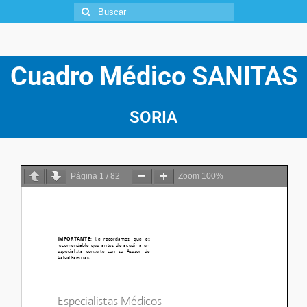
Cuadro Médico
SANITAS
SORIA
Página
1
/
82
Zoom
100%