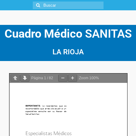
Cuadro Médico
SANITAS
LA RIOJA
Página
1
/
82
Zoom
100%