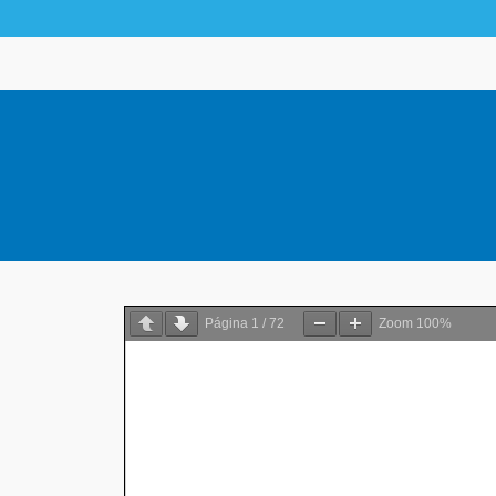
Página
1
/
72
Zoom
100%