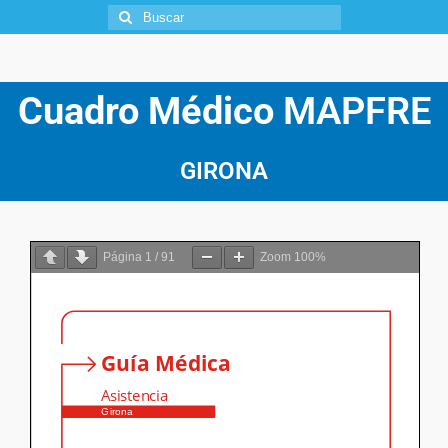
Cuadro Médico
MAPFRE
GIRONA
Página
1
/
91
Zoom
100%