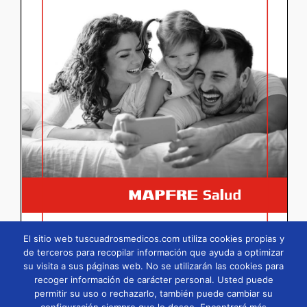
El sitio web tuscuadrosmedicos.com utiliza cookies propias y
de terceros para recopilar información que ayuda a optimizar
su visita a sus páginas web. No se utilizarán las cookies para
Página
1
/
91
Zoom
100%
recoger información de carácter personal. Usted puede
permitir su uso o rechazarlo, también puede cambiar su