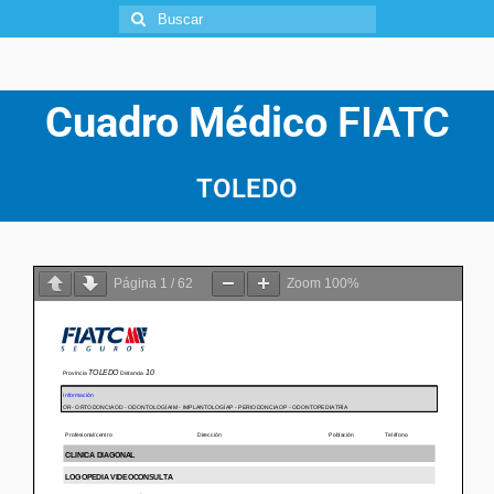
Cuadro Médico
FIATC
TOLEDO
Página
1
/
62
Zoom
100%