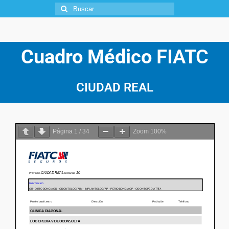
Cuadro Médico
FIATC
CIUDAD REAL
Página
1
/
34
Zoom
100%