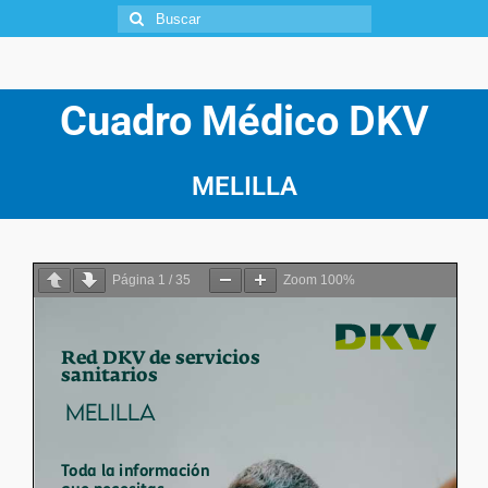
Cuadro Médico
DKV
MELILLA
Página
1
/
35
Zoom
100%