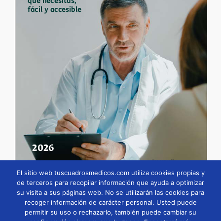
El sitio web tuscuadrosmedicos.com utiliza cookies propias y
de terceros para recopilar información que ayuda a optimizar
su visita a sus páginas web. No se utilizarán las cookies para
Página
1
/
35
Zoom
100%
recoger información de carácter personal. Usted puede
permitir su uso o rechazarlo, también puede cambiar su