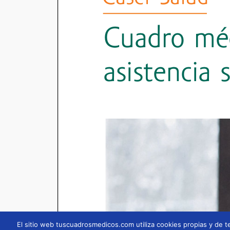
El sitio web tuscuadrosmedicos.com utiliza cookies propias y de te