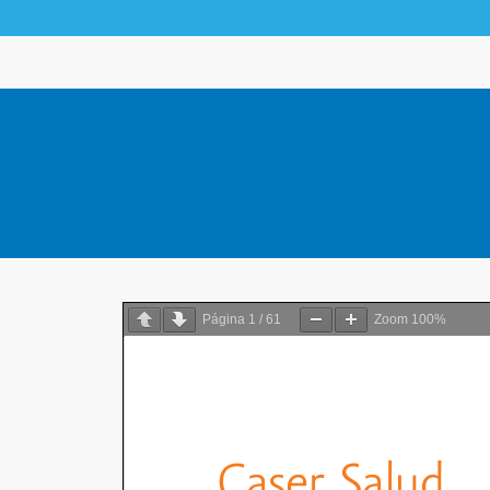
Página
1
/
61
Zoom
100%