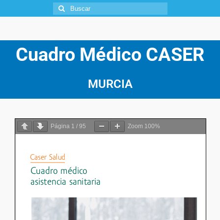
Cuadro Médico CASER
MURCIA
Página
1
/
95
Zoom
100%