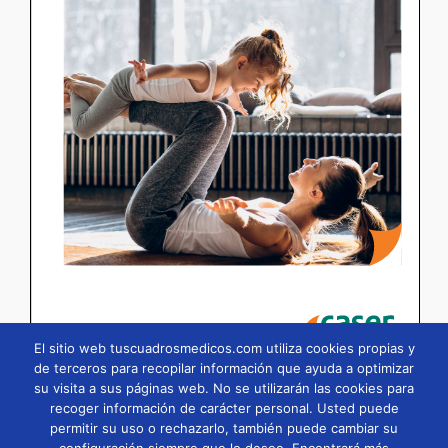
El sitio web tuscuadrosmedicos.com utiliza cookies propias y
de terceros para recopilar información que ayuda a optimizar
su visita a sus páginas web. No se utilizarán las cookies para
Página
1
/
95
Zoom
100%
recoger información de carácter personal. Usted puede
permitir su uso o rechazarlo, también puede cambiar su