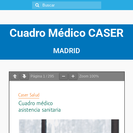
Cuadro Médico CASER
MADRID
Página
1
/
295
Zoom
100%