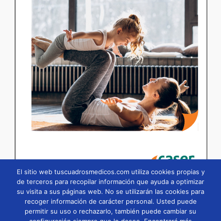
El sitio web tuscuadrosmedicos.com utiliza cookies propias y
de terceros para recopilar información que ayuda a optimizar
su visita a sus páginas web. No se utilizarán las cookies para
Página
1
/
295
Zoom
100%
recoger información de carácter personal. Usted puede
permitir su uso o rechazarlo, también puede cambiar su