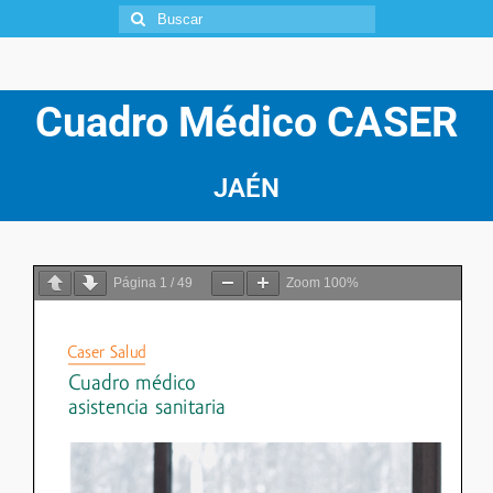
Cuadro Médico CASER
JAÉN
Página
1
/
49
Zoom
100%