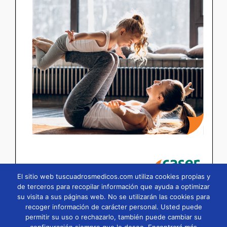
El sitio web tuscuadrosmedicos.com utiliza cookies propias y
de terceros para recopilar información que ayuda a optimizar
su visita a sus páginas web. No se utilizarán las cookies para
Página
1
/
49
Zoom
100%
recoger información de carácter personal. Usted puede
permitir su uso o rechazarlo, también puede cambiar su