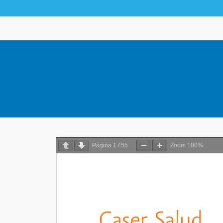
Página
1
/
55
Zoom
100%