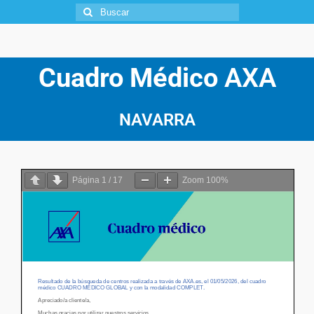
Cuadro Médico
AXA
NAVARRA
Página
1
/
17
Zoom
100%