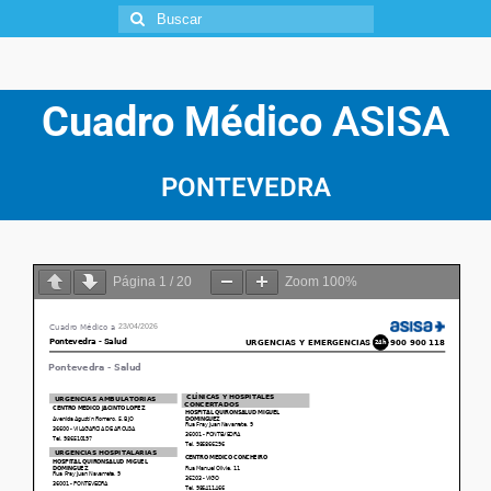
Cuadro Médico
ASISA
PONTEVEDRA
Página
1
/
20
Zoom
100%