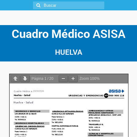
Cuadro Médico
ASISA
HUELVA
Página
1
/
20
Zoom
100%