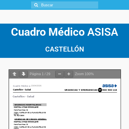
Cuadro Médico
ASISA
CASTELLÓN
Página
1
/
29
Zoom
100%