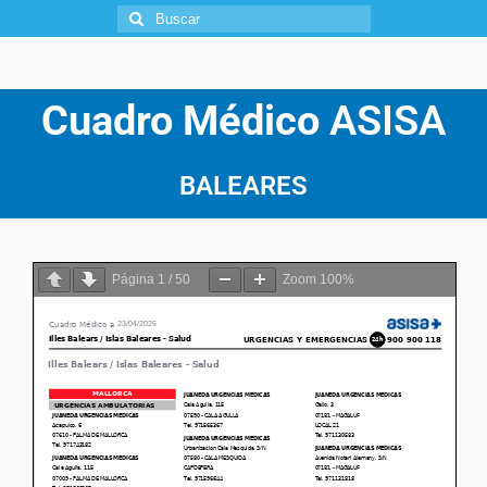
Cuadro Médico
ASISA
BALEARES
Página
1
/
50
Zoom
100%