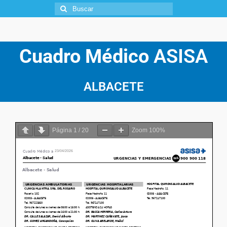
Cuadro Médico
ASISA
ALBACETE
Página
1
/
20
Zoom
100%