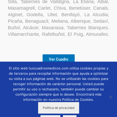
Silla, Tabernes de Valldigna, La Eliana, Albal,
Masamagrell, Carlet, Chiva, Benetúser, Canals,
Alginet, Godella, Utiel, Benifayó, La Alcudia,
Picaña, Benaguacil, Meliana, Alberique, Sedaví,
Buñol, Alcácer, Masanasa, Tabernes Blanques,
Villamarchante, Rafelbuñol, El Puig, Almusafes.
Ver Cuadro
El sitio web tuscuadrosmedicos.com utiliza cookies propias y
de terceros para recopilar información que ayuda a optimizar
Descargar
su visita a sus páginas web. No se utilizarán las cookies para
recoger información de carácter personal. Usted puede
permitir su uso o rechazarlo, también puede cambiar su
configuración siempre que lo desee. Encontrará más
información en nuestra Política de Cookies.
Política de privacidad