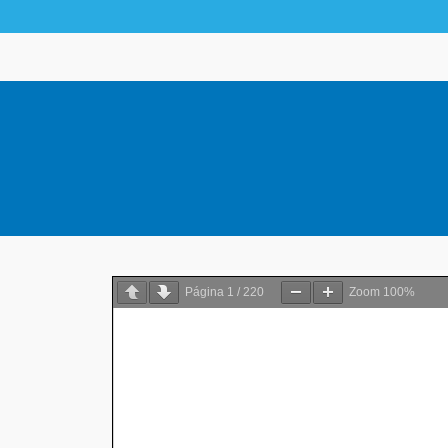
Página
1
/
220
Zoom
100%