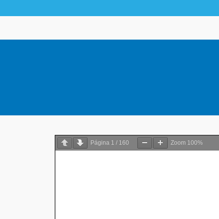
Página
1
/
160
Zoom
100%