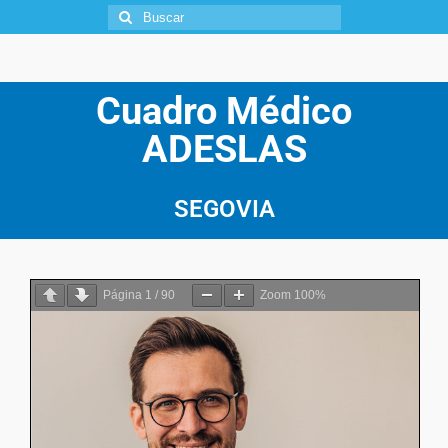
Cuadro Médico
ADESLAS
SEGOVIA
Página
1
/
90
Zoom
100%