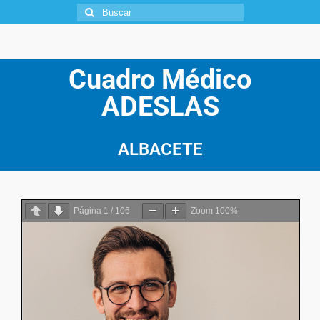
Cuadro Médico
ADESLAS
ALBACETE
Página
1
/
106
Zoom
100%